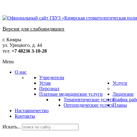
Версия для слабовидящих
г. Кимры
ул. Урицкого, д. 44
тел:
+7 48236
3-10-28
Menu
О нас
Учредители
Устав
Услуги
Персонал
Платные медицинские услуги
Лицензии
Терапевтические услуги
График раб
Ортопедические услуги
Планы
Наставничество
Контакты
Искать...